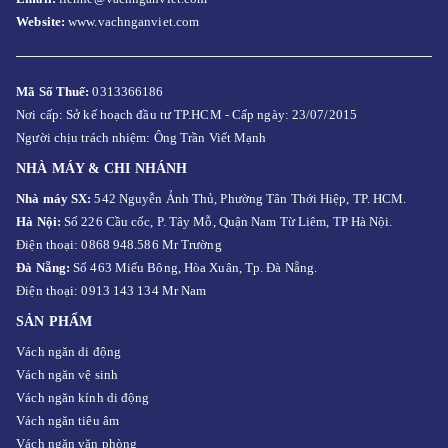
Website:
www.vachnganviet.com
Mã Số Thuế:
0313366186
Nơi cấp: Sở kế hoạch đầu tư TP.HCM - Cấp ngày: 23/07/2015
Người chịu trách nhiệm: Ông Trần Viết Mạnh
NHÀ MÁY & CHI NHÁNH
Nhà máy SX:
542 Nguyễn Ảnh Thủ, Phường Tân Thới Hiệp, TP. HCM.
Hà Nội:
Số 226 Cầu cốc, P. Tây Mỗ, Quận Nam Từ Liêm, TP Hà Nội.
Điện thoại: 0868 948.586 Mr Trường
Đà Nẵng:
Số 463 Miếu Bông, Hòa Xuân, Tp. Đà Nẵng.
Điện thoại: 0913 143 134 Mr Nam
SẢN PHẨM
Vách ngăn di động
Vách ngăn vệ sinh
Vách ngăn kính di động
Vách ngăn tiêu âm
Vách ngăn văn phòng