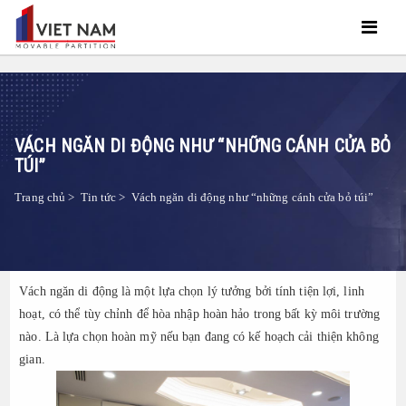
VÁCH NGĂN DI ĐỘNG NHƯ “NHỮNG CÁNH CỬA BỎ
TÚI”
Trang chủ
>
Tin tức
>
Vách ngăn di động như “những cánh cửa bỏ túi”
Vách ngăn di động là một lựa chọn lý tưởng bởi tính tiện lợi, linh
hoạt, có thể tùy chỉnh để hòa nhập hoàn hảo trong bất kỳ môi trường
nào. Là lựa chọn hoàn mỹ nếu bạn đang có kế hoạch cải thiện không
gian.