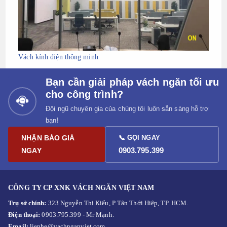
Vách kính điện thông minh
Bạn cần giải pháp vách ngăn tối ưu
cho công trình?
Đội ngũ chuyên gia của chúng tôi luôn sẵn sàng hỗ trợ
bạn!
NHẬN BÁO GIÁ
📞 GỌI NGAY
0903.795.399
NGAY
CÔNG TY CP XNK VÁCH NGĂN VIỆT NAM
Trụ sở chính:
323 Nguyễn Thị Kiểu, P Tân Thới Hiệp, TP. HCM.
Điện thoại:
0903.795.399 - Mr Mạnh.
Email:
lienhe@vachnganviet.com