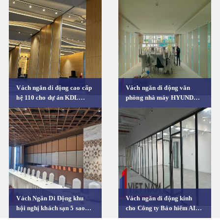
sự kiện
Vách ngăn di động cao cấp
Vách ngăn di động văn
hệ 110 cho dự án KDL
phòng nhà máy HYUNDAI
Quốc tế Đồi Rồng Đồ Sơn
Thành Công (Ninh Bình)
(Hải Phòng)
Vách Ngăn Di Động khu
Vách ngăn di động kính
hội nghị khách sạn 5 sao
cho Công ty Bảo hiểm AIA,
APEC MANDALA
Thanh Hóa