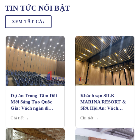
TIN TỨC NỔI BẬT
›
XEM TẤT CẢ
Dự án Trung Tâm Đổi
Khách sạn SILK
Mới Sáng Tạo Quốc
MARINA RESORT &
Gia: Vách ngăn di
SPA Hội An: Vách
động cho khối nhà sự
ngăn di động, vách tiêu
Chi tiết →
Chi tiết →
kiện
âm và lam trần đẳng
cấp