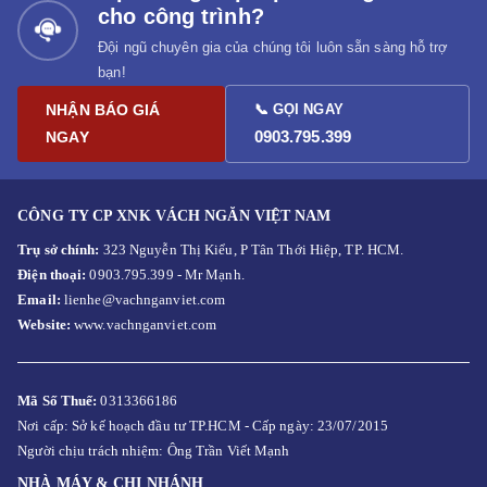
cho công trình?
Đội ngũ chuyên gia của chúng tôi luôn sẵn sàng hỗ trợ
bạn!
NHẬN BÁO GIÁ
📞 GỌI NGAY
0903.795.399
NGAY
CÔNG TY CP XNK VÁCH NGĂN VIỆT NAM
Trụ sở chính:
323 Nguyễn Thị Kiểu, P Tân Thới Hiệp, TP. HCM.
Điện thoại:
0903.795.399 - Mr Mạnh.
Email:
lienhe@vachnganviet.com
Website:
www.vachnganviet.com
Mã Số Thuế:
0313366186
Nơi cấp: Sở kế hoạch đầu tư TP.HCM - Cấp ngày: 23/07/2015
Người chịu trách nhiệm: Ông Trần Viết Mạnh
NHÀ MÁY & CHI NHÁNH