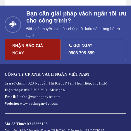
Bạn cần giải pháp vách ngăn tối ưu
cho công trình?
Đội ngũ chuyên gia của chúng tôi luôn sẵn sàng hỗ trợ
bạn!
NHẬN BÁO GIÁ
📞 GỌI NGAY
0903.795.399
NGAY
CÔNG TY CP XNK VÁCH NGĂN VIỆT NAM
Trụ sở chính:
323 Nguyễn Thị Kiểu, P Tân Thới Hiệp, TP. HCM.
Điện thoại:
0903.795.399 - Mr Mạnh.
Email:
lienhe@vachnganviet.com
Website:
www.vachnganviet.com
Mã Số Thuế:
0313366186
Nơi cấp: Sở kế hoạch đầu tư TP.HCM - Cấp ngày: 23/07/2015