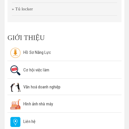
» Tủ locker
GIỚI THIỆU
Hồ Sơ Năng Lực
Cơ hội việc làm
Văn hoá doanh nghiệp
Hình ảnh nhà máy
Liên hệ