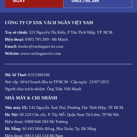
0903.795.399
NGAY
CÔNG TY CP XNK VÁCH NGĂN VIỆT NAM
Trụ sở chính:
323 Nguyễn Thị Kiểu, P Tân Thới Hiệp, TP. HCM.
Điện thoại:
0903.795.399 - Mr Mạnh.
Email:
lienhe@vachnganviet.com
Website:
www.vachnganviet.com
Mã Số Thuế:
0313366186
Nơi cấp: Sở kế hoạch đầu tư TP.HCM - Cấp ngày: 23/07/2015
Người chịu trách nhiệm: Ông Trần Viết Mạnh
NHÀ MÁY & CHI NHÁNH
Nhà máy SX:
542 Nguyễn Ảnh Thủ, Phường Tân Thới Hiệp, TP. HCM.
Hà Nội:
Số 226 Cầu cốc, P. Tây Mỗ, Quận Nam Từ Liêm, TP Hà Nội.
Điện thoại: 0868 948.586 Mr Trường
Đà Nẵng:
Số 463 Miếu Bông, Hòa Xuân, Tp. Đà Nẵng.
Điện thoại: 0913 143 134 Mr Nam