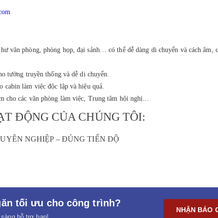
.com
như văn phòng, phòng họp, đại sảnh… có thể dễ dàng di chuyển và cách âm, 
ho tường truyền thống và dễ di chuyển.
o cabin làm việc độc lập và hiệu quả.
âm cho các văn phòng làm việc, Trung tâm hội nghị...
OẠT ĐỘNG CỦA CHÚNG TÔI:
HUYÊN NGHIỆP – ĐÚNG TIẾN ĐỘ
ăn tối ưu cho công trình?
NHẬN BÁO 
 sàng hỗ trợ bạn!