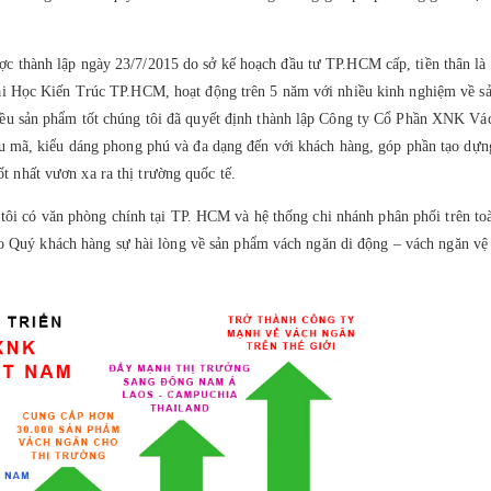
thành lập ngày 23/7/2015 do sở kế hoạch đầu tư TP.HCM cấp, tiền thân là
ại Học Kiến Trúc TP.HCM, hoạt động trên 5 năm với nhiều kinh nghiệm về s
ều sản phẩm tốt chúng tôi đã quyết định thành lập Công ty Cổ Phần XNK V
u mã, kiểu dáng phong phú và đa dạng đến với khách hàng, góp phần tạo dự
tốt nhất vươn xa ra thị trường quốc tế.
 tôi có văn phòng chính tại TP. HCM và hệ thống chi nhánh phân phối trên to
ho Quý khách hàng sự hài lòng về sản phẩm vách ngăn di động – vách ngăn vệ