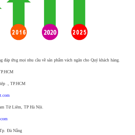
àng đáp ứng mọi nhu cầu về sản phẩm vách ngăn cho Quý khách hàng.
 TP.HCM
iệp ., TP.HCM
t.com
am Từ Liêm, TP Hà Nội.
.com
Tp. Đà Nẵng