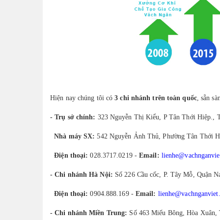
Hiện nay chúng tôi có
3 chi nhánh trên toàn quốc
, sẵn s
- Trụ sở chính:
323 Nguyễn Thị Kiểu, P Tân Thới Hiệp.,
Nhà máy SX:
542 Nguyễn Ảnh Thủ, Phường Tân Thới H
Điện thoại:
028.3717.0219 -
Email:
lienhe@vachnganvie
- Chi nhánh Hà Nội:
Số 226 Cầu cốc, P. Tây Mỗ, Quận N
Điện thoại:
0904.888.169 -
Email:
lienhe@vachnganviet
- Chi nhánh Miền Trung:
Số 463 Miếu Bông, Hòa Xuân, 