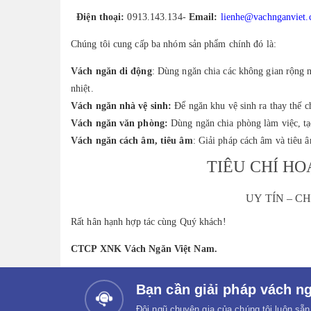
Điện thoại:
0913.143.134-
Email:
lienhe@vachnganviet
Chúng tôi cung cấp ba nhóm sản phẩm chính đó là:
Vách ngăn di động
: Dùng ngăn chia các không gian rộng 
nhiệt.
Vách ngăn nhà vệ sinh
:
Để ngăn khu vệ sinh ra thay thế c
Vách ngăn văn phòng:
Dùng ngăn chia phòng làm việc, tạ
Vách ngăn cách âm, tiêu âm
: Giải pháp cách âm và tiêu 
TIÊU CHÍ H
UY TÍN – C
Rất hân hạnh hợp tác cùng Quý khách!
CTCP XNK Vách Ngăn Việt Nam.
Bạn cần giải pháp vách ng
Đội ngũ chuyên gia của chúng tôi luôn sẵn