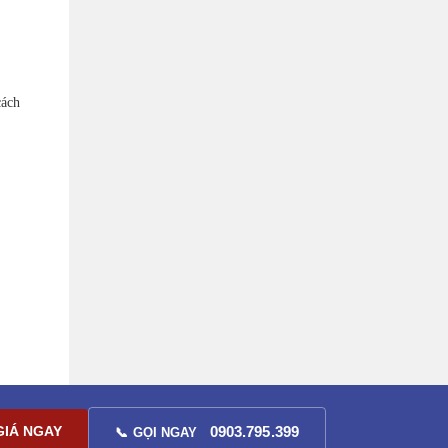
cách
GIÁ NGAY
0903.795.399
📞 GỌI NGAY