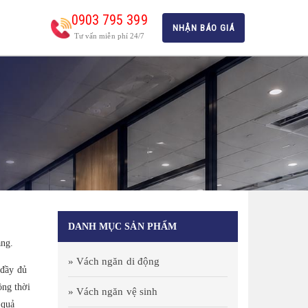
0903 795 399
NHẬN BÁO GIÁ
Tư vấn miễn phí 24/7
DANH MỤC SẢN PHẨM
àng.
» Vách ngăn di động
 đầy đủ
ồng thời
» Vách ngăn vệ sinh
 quả