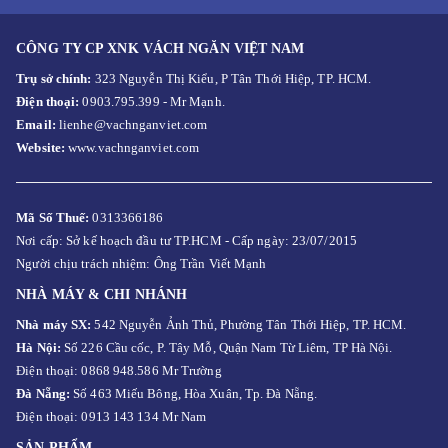
CÔNG TY CP XNK VÁCH NGĂN VIỆT NAM
Trụ sở chính:
323 Nguyễn Thị Kiểu, P Tân Thới Hiệp, TP. HCM.
Điện thoại:
0903.795.399 - Mr Mạnh.
Email:
lienhe@vachnganviet.com
Website:
www.vachnganviet.com
Mã Số Thuế:
0313366186
Nơi cấp: Sở kế hoạch đầu tư TP.HCM - Cấp ngày: 23/07/2015
Người chịu trách nhiệm: Ông Trần Viết Mạnh
NHÀ MÁY & CHI NHÁNH
Nhà máy SX:
542 Nguyễn Ảnh Thủ, Phường Tân Thới Hiệp, TP. HCM.
Hà Nội:
Số 226 Cầu cốc, P. Tây Mỗ, Quận Nam Từ Liêm, TP Hà Nội.
Điện thoại: 0868 948.586 Mr Trường
Đà Nẵng:
Số 463 Miếu Bông, Hòa Xuân, Tp. Đà Nẵng.
Điện thoại: 0913 143 134 Mr Nam
SẢN PHẨM