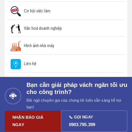
Cơ hội việc làm
Văn hoá doanh nghiệp
Hình ảnh nhà máy
Liên hệ
Bạn cần giải pháp vách ngăn tối ưu
cho công trình?
Đội ngũ chuyên gia của chúng tôi luôn sẵn sàng hỗ trợ
bạn!
NHẬN BÁO GIÁ
📞 GỌI NGAY
0903.795.399
NGAY