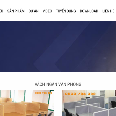
ỆU
SẢN PHẨM
DỰ ÁN
VIDEO
TUYỂN DỤNG
DOWNLOAD
LIÊN HỆ
VÁCH NGĂN VĂN PHÒNG