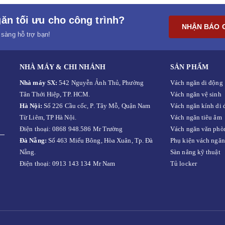
ăn tối ưu cho công trình?
NHẬN BÁO 
 sàng hỗ trợ bạn!
NHÀ MÁY & CHI NHÁNH
SẢN PHẨM
Nhà máy SX:
542 Nguyễn Ảnh Thủ, Phường
Vách ngăn di động
Tân Thới Hiệp, TP. HCM.
Vách ngăn vệ sinh
Hà Nội:
Số 226 Cầu cốc, P. Tây Mỗ, Quận Nam
Vách ngăn kính di 
Từ Liêm, TP Hà Nội.
Vách ngăn tiêu âm
Điện thoại: 0868 948.586 Mr Trường
Vách ngăn văn phò
Đà Nẵng:
Số 463 Miếu Bông, Hòa Xuân, Tp. Đà
Phụ kiện vách ngăn
Nẵng.
Sàn nâng kỹ thuật
Điện thoại: 0913 143 134 Mr Nam
Tủ locker