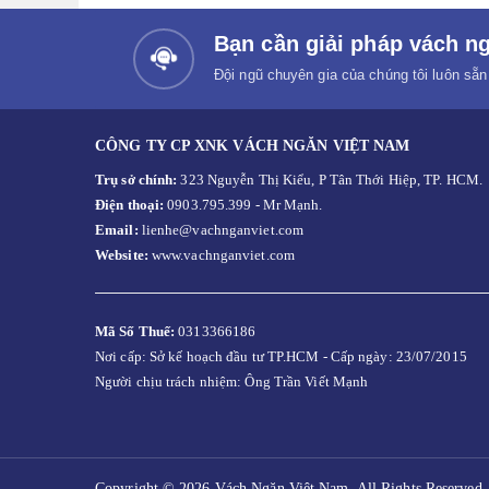
Bạn cần giải pháp vách ng
Đội ngũ chuyên gia của chúng tôi luôn sẵn
CÔNG TY CP XNK VÁCH NGĂN VIỆT NAM
Trụ sở chính:
323 Nguyễn Thị Kiểu, P Tân Thới Hiệp, TP. HCM.
Điện thoại:
0903.795.399 - Mr Mạnh.
Email:
lienhe@vachnganviet.com
Website:
www.vachnganviet.com
Mã Số Thuế:
0313366186
Nơi cấp: Sở kế hoạch đầu tư TP.HCM - Cấp ngày: 23/07/2015
Người chịu trách nhiệm: Ông Trần Viết Mạnh
Copyright © 2026 Vách Ngăn Việt Nam. All Rights Reserved.