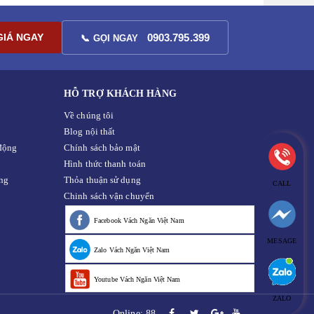
GIÁ NGAY
0903.795.399
📞 GỌI NGAY
HỖ TRỢ KHÁCH HÀNG
Về chúng tôi
Blog nội thất
động
Chính sách bảo mật
Hình thức thanh toán
ng
Thỏa thuận sử dụng
CALL
Chinh sách vận chuyển
Facebook Vách Ngăn Việt Nam
MESAGE
Zalo Vách Ngăn Việt Nam
Youtube Vách Ngăn Việt Nam
ZALO
Online: 88