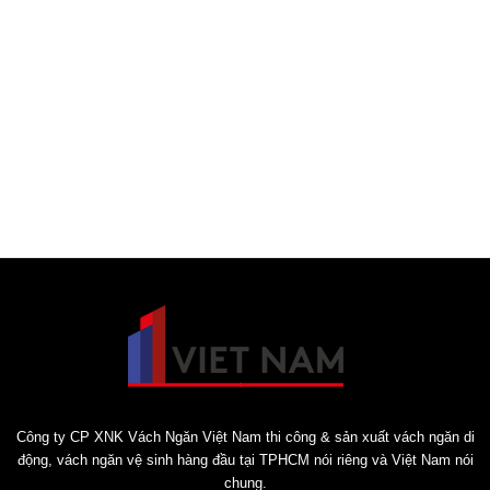
Công ty CP XNK Vách Ngăn Việt Nam thi công & sản xuất vách ngăn di
động, vách ngăn vệ sinh hàng đầu tại TPHCM nói riêng và Việt Nam nói
chung.