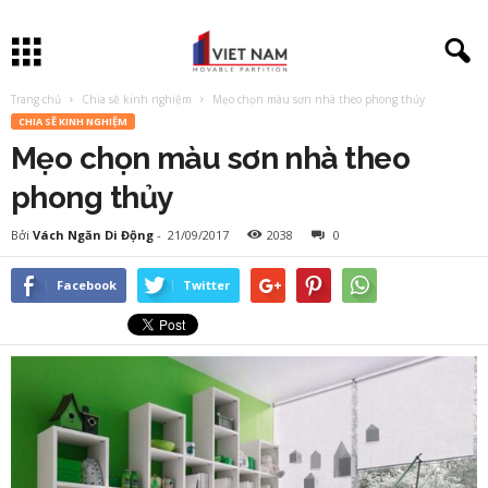
Trang chủ
Chia sẽ kinh nghiệm
Mẹo chọn màu sơn nhà theo phong thủy
CHIA SẼ KINH NGHIỆM
Mẹo chọn màu sơn nhà theo
phong thủy
Bởi
Vách Ngăn Di Động
-
21/09/2017
2038
0
Facebook
Twitter