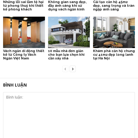
Những lỗi sai lầm tệ hại
Không gian sang đẹp,
Cải tạo căn hộ 45m2
từ phong thuỷ khi thiết
đầy ánh sáng khi sử
đẹp, sang trọng và tràn
kế phòng khách
dụng vách ngăn kính
ngập ánh sáng
Vách ngăn di động thiết
10 mẫu nhà đơn giản
Khám phá căn hộ chung
kế từ Công ty Vách
cho bạn lựa chọn khi
cư 41m2 đẹp long lanh
Ngăn Việt Nam
cần xây nhà
tại Hà Nội
BÌNH LUẬN