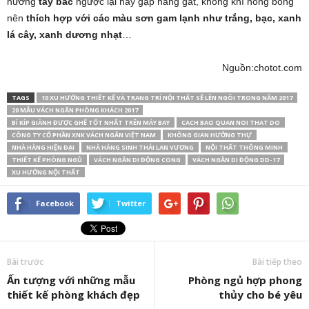
hướng
tây bắc
ngược lại hay gặp nắng gắt, không khí nóng bỏng
nên
thích hợp với các màu sơn gam lạnh như trắng, bạc, xanh
lá cây, xanh dương nhạt
…
Nguồn:chotot.com
TAGS
10 XU HƯỚNG THIẾT KẾ VÀ TRANG TRÍ NỘI THẤT SẼ LÊN NGÔI TRONG NĂM 2017
20 MẪU VÁCH NGĂN PHÒNG KHÁCH 2017
BÍ KÍP GIÀNH ĐƯỢC GHẾ TỐT NHẤT TRÊN MÁY BAY
CACH BAO QUAN NOI THAT DO
CÔNG TY CỔ PHẦN XNK VÁCH NGĂN VIỆT NAM
KHÔNG GIAN HƯỞNG THỰ
NHÀ HÀNG HIỆN ĐẠI
NHÀ HÀNG SINH THÁI LAN VƯƠNG
NỘI THẤT THÔNG MINH
THIẾT KẾ PHÒNG NGỦ
VÁCH NGĂN DI ĐỘNG CONG
VÁCH NGĂN DI ĐỘNG DD-17
XU HƯỚNG NỘI THẤT
Facebook
Twitter
Bài trước
Bài tiếp theo
Ấn tượng với những mẫu
Phòng ngủ hợp phong
thiết kế phòng khách đẹp
thủy cho bé yêu