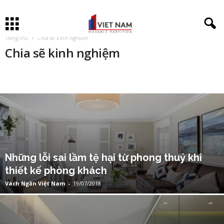
Trang chủ
Chia sẽ kinh nghiệm
Chia sẽ kinh nghiệm
CHIA SẼ KINH NGHIỆM
CHƯA ĐƯỢC PHÂN LOẠI
DOWNLOAD PHẦN MỀM
MỸ PHẨM
THIẾT KẾ NGOẠI THẤT
THIẾT KẾ NỘI THẤT
THƯ VIỆN
TIN TỨC
Những lỗi sai lầm tệ hại từ phong thuỷ khi
thiết kế phòng khách
Vách Ngăn Việt Nam
-
19/07/2018