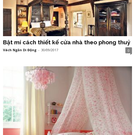
Bật mí cách thiết kế cửa nhà theo phong thuỷ
Vách Ngăn Di Động
-
30/09/2017
0