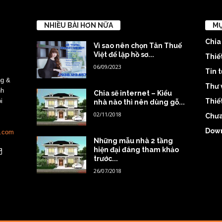
NHIỀU BÀI HƠN NỮA
MỤ
Chia
Vì sao nên chọn Tân Thuế
Việt để lập hồ sơ...
Thiế
06/09/2023
Tin 
ng &
Thư 
nh
Chia sẽ internet – Kiểu
Thiết
i
nhà nào thì nên dùng gỗ...
02/11/2018
Chưa
Dow
.com
Những mẫu nhà 2 tầng
hiện đại đáng tham khảo
trước...
26/07/2018