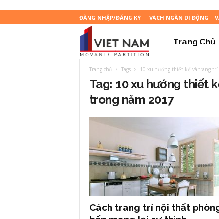
ĐĂNG NHẬP/ĐĂNG KÝ
VÁCH NGĂN DI ĐỘNG
V
Trang Chủ
Blog
Trang chủ
Tags
10 xu hướng thiết kế và trang trí
Công
Tag: 10 xu hướng thiết kế
trong năm 2017
ty
CP
XNK
Cách trang trí nội thất phòn
Vách