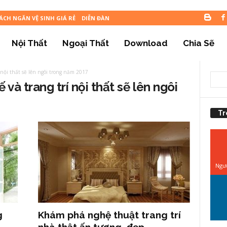
ÁCH NGĂN VỆ SINH GIÁ RẺ
DIỄN ĐÀN
Nội Thất
Ngoại Thất
Download
Chia Sẽ
 nội thất sẽ lên ngôi trong năm 2017
 và trang trí nội thất sẽ lên ngôi
Tr
Ngườ
g
Khám phá nghệ thuật trang trí