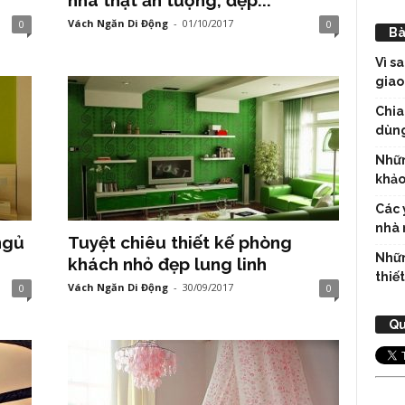
nhà thật ấn tượng, đẹp...
Vách Ngăn Di Động
-
01/10/2017
0
0
Bà
Vì s
giao
Chia
dùng
Nhữn
khảo
Các 
nhà 
ngủ
Tuyệt chiêu thiết kế phòng
Nhữn
khách nhỏ đẹp lung linh
thiế
Vách Ngăn Di Động
-
30/09/2017
0
0
Qu