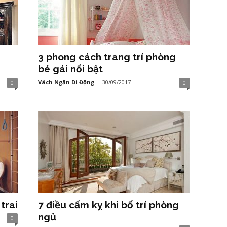
3 phong cách trang trí phòng
bé gái nổi bật
Vách Ngăn Di Động
-
30/09/2017
0
0
trai
7 điều cấm kỵ khi bố trí phòng
ngủ
0