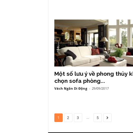
Một số lưu ý về phong thủy k
chọn sofa phòng...
Vách Ngăn Di Động
-
29/09/2017
...
1
2
3
5