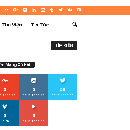
Thư Viện
Tin Tức
ên Mạng Xã Hội
0
5
58
i theo dõi
Người theo dõi
Người theo dõi
0
0
Thích
Người theo dõi