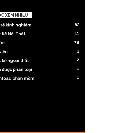
C XEM NHIỀU
57
 sẽ kinh nghiệm
41
t Kế Nội Thất
19
tức
3
viện
2
 kế ngoại thất
1
 được phân loại
1
nload phần mềm