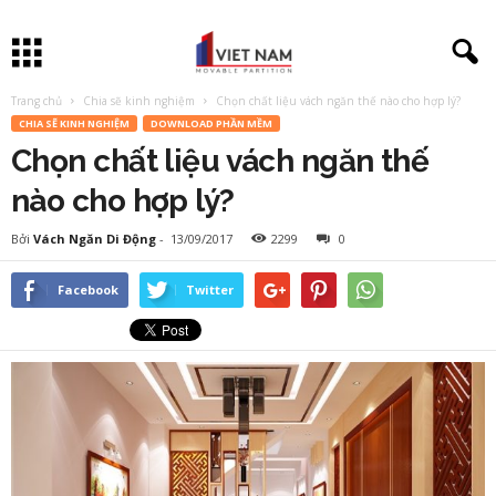
Trang chủ
Chia sẽ kinh nghiệm
Chọn chất liệu vách ngăn thế nào cho hợp lý?
CHIA SẼ KINH NGHIỆM
DOWNLOAD PHẦN MỀM
Chọn chất liệu vách ngăn thế
nào cho hợp lý?
Bởi
Vách Ngăn Di Động
-
13/09/2017
2299
0
Facebook
Twitter