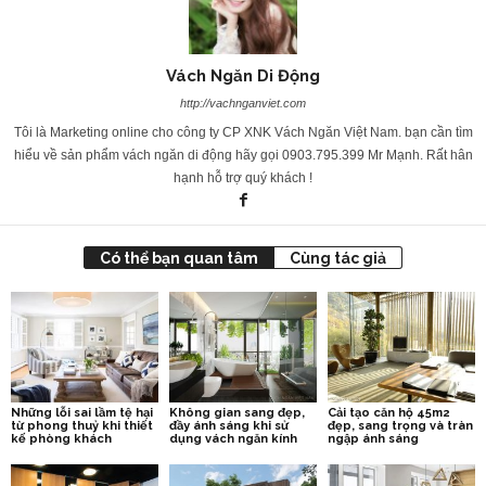
Vách Ngăn Di Động
http://vachnganviet.com
Tôi là Marketing online cho công ty CP XNK Vách Ngăn Việt Nam. bạn cần tìm
hiểu về sản phẩm vách ngăn di động hãy gọi 0903.795.399 Mr Mạnh. Rất hân
hạnh hỗ trợ quý khách !
Có thể bạn quan tâm
Cùng tác giả
Những lỗi sai lầm tệ hại
Không gian sang đẹp,
Cải tạo căn hộ 45m2
từ phong thuỷ khi thiết
đầy ánh sáng khi sử
đẹp, sang trọng và tràn
kế phòng khách
dụng vách ngăn kính
ngập ánh sáng