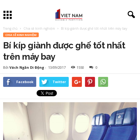
Trang chủ
Chia sẽ kinh nghiệm
Bí kíp giành được ghế tốt nhất trên máy bay
CHIA SẼ KINH NGHIỆM
Bí kíp giành được ghế tốt nhất
trên máy bay
Bởi
Vách Ngăn Di Động
-
13/09/2017
1550
0
Facebook
Twitter