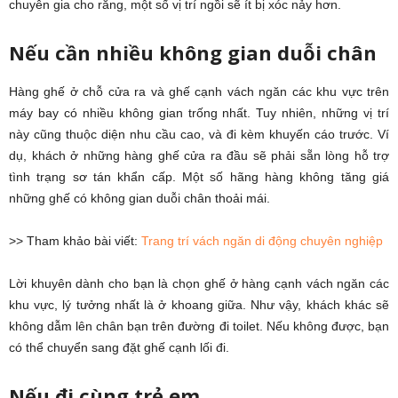
chuyên gia cho rằng, một số vị trí ngồi sẽ ít bị xóc nảy hơn.
Nếu cần nhiều không gian duỗi chân
Hàng ghế ở chỗ cửa ra và ghế cạnh vách ngăn các khu vực trên
máy bay có nhiều không gian trống nhất. Tuy nhiên, những vị trí
này cũng thuộc diện nhu cầu cao, và đi kèm khuyến cáo trước. Ví
dụ, khách ở những hàng ghế cửa ra đầu sẽ phải sẵn lòng hỗ trợ
tình trạng sơ tán khẩn cấp. Một số hãng hàng không tăng giá
những ghế có không gian duỗi chân thoải mái.
>> Tham khảo bài viết:
Trang trí vách ngăn di động chuyên nghiệp
Lời khuyên dành cho bạn là chọn ghế ở hàng cạnh vách ngăn các
khu vực, lý tưởng nhất là ở khoang giữa. Như vậy, khách khác sẽ
không dẫm lên chân bạn trên đường đi toilet. Nếu không được, bạn
có thể chuyển sang đặt ghế cạnh lối đi.
Nếu đi cùng trẻ em