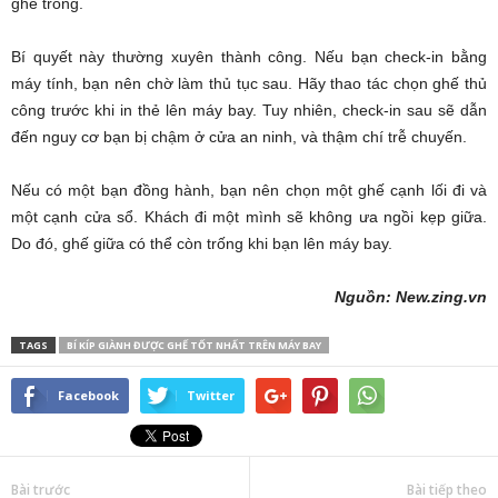
ghế trống.
Bí quyết này thường xuyên thành công. Nếu bạn check-in bằng
máy tính, bạn nên chờ làm thủ tục sau. Hãy thao tác chọn ghế thủ
công trước khi in thẻ lên máy bay. Tuy nhiên, check-in sau sẽ dẫn
đến nguy cơ bạn bị chậm ở cửa an ninh, và thậm chí trễ chuyến.
Nếu có một bạn đồng hành, bạn nên chọn một ghế cạnh lối đi và
một cạnh cửa sổ. Khách đi một mình sẽ không ưa ngồi kẹp giữa.
Do đó, ghế giữa có thể còn trống khi bạn lên máy bay.
Nguồn: New.zing.vn
TAGS
BÍ KÍP GIÀNH ĐƯỢC GHẾ TỐT NHẤT TRÊN MÁY BAY
Facebook
Twitter
Bài trước
Bài tiếp theo