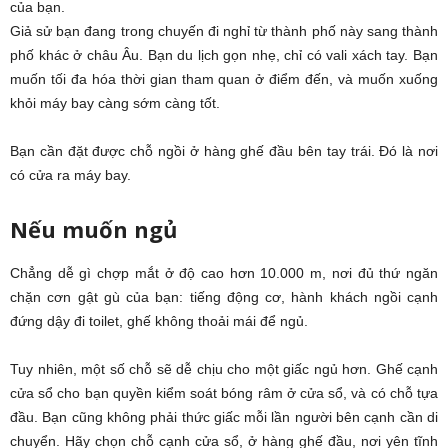
của bạn.
Giả sử bạn đang trong chuyến đi nghỉ từ thành phố này sang thành
phố khác ở châu Âu. Bạn du lịch gọn nhẹ, chỉ có vali xách tay. Bạn
muốn tối đa hóa thời gian tham quan ở điểm đến, và muốn xuống
khỏi máy bay càng sớm càng tốt.
Bạn cần đặt được chỗ ngồi ở hàng ghế đầu bên tay trái. Đó là nơi
có cửa ra máy bay.
Nếu muốn ngủ
Chẳng dễ gì chợp mắt ở độ cao hơn 10.000 m, nơi đủ thứ ngăn
chặn cơn gật gù của bạn: tiếng động cơ, hành khách ngồi cạnh
đứng dậy đi toilet, ghế không thoải mái để ngủ.
Tuy nhiên, một số chỗ sẽ dễ chịu cho một giấc ngủ hơn. Ghế cạnh
cửa sổ cho bạn quyền kiểm soát bóng râm ở cửa sổ, và có chỗ tựa
đầu. Bạn cũng không phải thức giấc mỗi lần người bên cạnh cần di
chuyển. Hãy chọn chỗ cạnh cửa sổ, ở hàng ghế đầu, nơi yên tĩnh