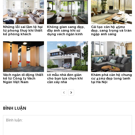
Những lỗi sai lầm tệ hại
Không gian sang đẹp,
Cải tạo căn hộ 45m2
từ phong thuỷ khi thiết
đầy ánh sáng khi sử
đẹp, sang trọng và tràn
kế phòng khách
dụng vách ngăn kính
ngập ánh sáng
Vách ngăn di động thiết
10 mẫu nhà đơn giản
Khám phá căn hộ chung
kế từ Công ty Vách
cho bạn lựa chọn khi
cư 41m2 đẹp long lanh
Ngăn Việt Nam
cần xây nhà
tại Hà Nội
BÌNH LUẬN