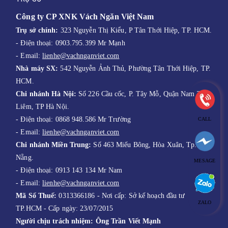
Công ty CP XNK Vách Ngăn Việt Nam
Trụ sở chính:
323 Nguyễn Thị Kiểu, P Tân Thới Hiệp, TP. HCM.
- Điện thoại: 0903.795.399 Mr Mạnh
- Email:
lienhe@vachnganviet.com
Nhà máy SX:
542 Nguyễn Ảnh Thủ, Phường Tân Thới Hiệp, TP.
HCM.
Chi nhánh Hà Nội:
Số 226 Cầu cốc, P. Tây Mỗ, Quận Nam Từ
Liêm, TP Hà Nội.
- Điện thoại: 0868 948.586 Mr Trường
CALL
- E
mail:
lienhe@vachnganviet.com
Chi nhánh Miền Trung:
Số 463 Miếu Bông, Hòa Xuân, Tp. Đà
Nẵng.
MESAGE
- Điện thoại: 0913 143 134 Mr Nam
-
Email:
lienhe@vachnganviet.com
Mã Số Thuế:
0313366186 - Nơi cấp: Sở kế hoạch đầu tư
ZALO
TP.HCM - Cấp ngày: 23/07/2015
Người chịu trách nhiệm:
Ông Trần Viết Mạnh