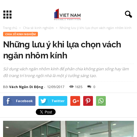
Trang chủ
Chia sẽ kinh nghiệm
Những lưu ý khi lựa chọn vách ngăn nhôm kính
CHIA SẼ KINH NGHIỆM
Những lưu ý khi lựa chọn vách
ngăn nhôm kính
Sử dụng vách ngăn nhôm kính để phân chia không gian sống hay làm
đồ trang trí trong ngôi nhà là một ý tưởng sáng tạo.
Bởi
Vách Ngăn Di Động
-
12/09/2017
1635
0
Facebook
Twitter