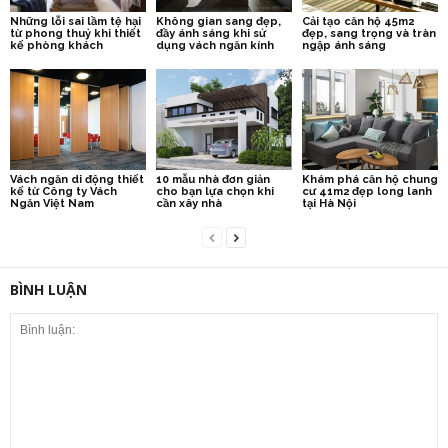
Những lỗi sai lầm tệ hại
Không gian sang đẹp,
Cải tạo căn hộ 45m2
từ phong thuỷ khi thiết
đầy ánh sáng khi sử
đẹp, sang trọng và tràn
kế phòng khách
dụng vách ngăn kính
ngập ánh sáng
Vách ngăn di động thiết
10 mẫu nhà đơn giản
Khám phá căn hộ chung
kế từ Công ty Vách
cho bạn lựa chọn khi
cư 41m2 đẹp long lanh
Ngăn Việt Nam
cần xây nhà
tại Hà Nội
BÌNH LUẬN