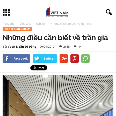
Trang chủ
Chia sẽ kinh nghiệm
Những điều cần biết về trần giả
CHIA SẼ KINH NGHIỆM
Những điều cần biết về trần giả
Bởi
Vách Ngăn Di Động
-
20/09/2017
2665
0
Facebook
Twitter