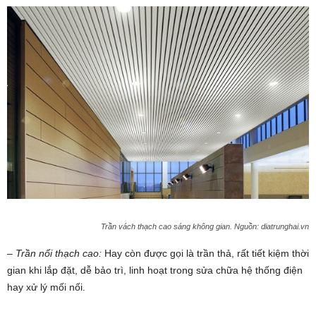
Trần vách thạch cao sáng không gian. Nguồn: diatrunghai.vn
– Trần nổi thạch cao:
Hay còn được gọi là trần thả, rất tiết kiệm thời
gian khi lắp đặt, dễ bảo trì, linh hoạt trong sửa chữa hệ thống điện
hay xử lý mối nối.