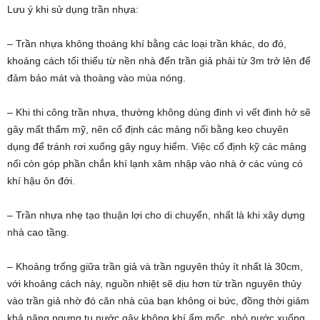
Lưu ý khi sử dụng trần nhựa:
– Trần nhựa không thoáng khí bằng các loại trần khác, do đó,
khoảng cách tối thiểu từ nền nhà đến trần giả phải từ 3m trở lên để
đảm bảo mát và thoàng vào mùa nóng.
– Khi thi công trần nhựa, thường không dùng đinh vì vết đinh hở sẽ
gây mất thẩm mỹ, nên cố định các mảng nối bằng keo chuyên
dụng để tránh rơi xuống gây nguy hiểm. Việc cố định kỹ các mảng
nối còn góp phần chắn khí lạnh xâm nhập vào nhà ở các vùng có
khí hậu ôn đới.
– Trần nhựa nhẹ tạo thuận lợi cho di chuyển, nhất là khi xây dựng
nhà cao tầng.
– Khoảng trống giữa trần giả và trần nguyên thủy ít nhất là 30cm,
với khoảng cách này, nguồn nhiệt sẽ dịu hơn từ trần nguyên thủy
vào trần giả nhờ đó căn nhà của bạn không oi bức, đồng thời giảm
khả năng ngưng tụ nước gây không khí ẩm mốc, nhỏ nước xuống