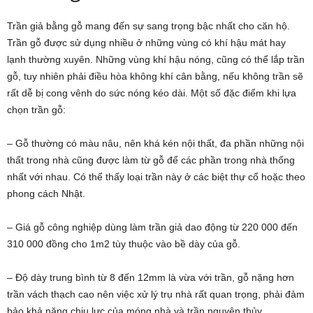
Trần giả bằng gỗ mang đến sự sang trọng bậc nhất cho căn hộ.
Trần gỗ được sử dụng nhiều ở những vùng có khí hậu mát hay
lạnh thường xuyên. Những vùng khí hậu nóng, cũng có thể lắp trần
gỗ, tuy nhiên phải điều hòa không khí cân bằng, nếu không trần sẽ
rất dễ bị cong vênh do sức nóng kéo dài. Một số đặc điểm khi lựa
chọn trần gỗ:
– Gỗ thường có màu nâu, nên khá kén nội thất, đa phần những nội
thất trong nhà cũng được làm từ gỗ để các phần trong nhà thống
nhất với nhau. Có thể thấy loại trần này ở các biệt thự cổ hoặc theo
phong cách Nhật.
– Giá gỗ công nghiệp dùng làm trần giả dao động từ 220 000 đến
310 000 đồng cho 1m2 tùy thuộc vào bề dày của gỗ.
– Độ dày trung bình từ 8 đến 12mm là vừa với trần, gỗ nặng hơn
trần vách thạch cao nên việc xử lý trụ nhà rất quan trọng, phải đảm
bảo khả năng chịu lực của móng nhà và trần nguyên thủy.