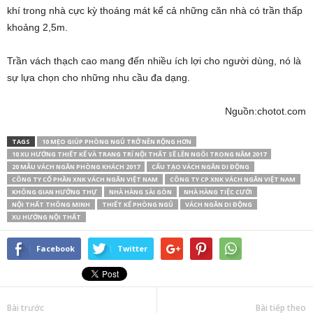
khí trong nhà cực kỳ thoáng mát kể cả những căn nhà có trần thấp
khoảng 2,5m.
Trần vách thạch cao mang đến nhiều ích lợi cho người dùng, nó là
sự lựa chọn cho những nhu cầu đa dạng.
Nguồn:chotot.com
TAGS
10 MẸO GIÚP PHÒNG NGỦ TRỞ NÊN RỘNG HƠN
10 XU HƯỚNG THIẾT KẾ VÀ TRANG TRÍ NỘI THẤT SẼ LÊN NGÔI TRONG NĂM 2017
20 MẪU VÁCH NGĂN PHÒNG KHÁCH 2017
CẤU TẠO VÁCH NGĂN DI ĐỘNG
CÔNG TY CỔ PHẦN XNK VÁCH NGĂN VIỆT NAM
CÔNG TY CP XNK VÁCH NGĂN VIỆT NAM
KHÔNG GIAN HƯỞNG THỰ
NHÀ HÀNG SÀI GÒN
NHÀ HÀNG TIỆC CƯỚI
NỘI THẤT THÔNG MINH
THIẾT KẾ PHÒNG NGỦ
VÁCH NGĂN DI ĐỘNG
XU HƯỚNG NỘI THẤT
Facebook
Twitter
Bài trước
Bài tiếp theo