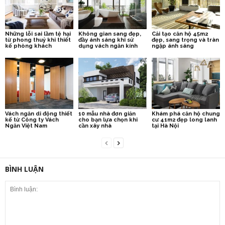
Những lỗi sai lầm tệ hại
Không gian sang đẹp,
Cải tạo căn hộ 45m2
từ phong thuỷ khi thiết
đầy ánh sáng khi sử
đẹp, sang trọng và tràn
kế phòng khách
dụng vách ngăn kính
ngập ánh sáng
Vách ngăn di động thiết
10 mẫu nhà đơn giản
Khám phá căn hộ chung
kế từ Công ty Vách
cho bạn lựa chọn khi
cư 41m2 đẹp long lanh
Ngăn Việt Nam
cần xây nhà
tại Hà Nội
BÌNH LUẬN