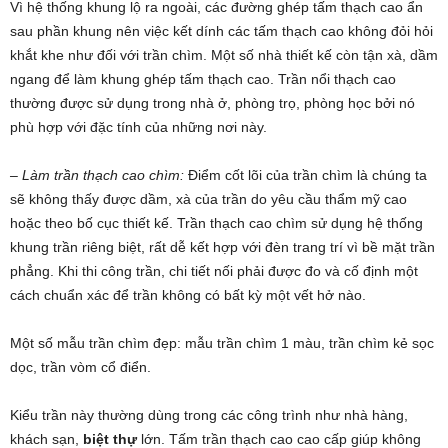
Vì hệ thống khung lộ ra ngoài, các đường ghép tấm thạch cao ẩn
sau phần khung nên việc kết dính các tấm thạch cao không đỏi hỏi
khắt khe như đối với trần chìm. Một số nhà thiết kế còn tận xà, dầm
ngang để làm khung ghép tấm thạch cao. Trần nổi thạch cao
thường được sử dụng trong nhà ở, phòng trọ, phòng học bởi nó
phù hợp với đặc tính của những nơi này.
– Làm trần thạch cao chìm:
Điểm cốt lõi của trần chìm là chúng ta
sẽ không thấy được dầm, xà của trần do yêu cầu thẩm mỹ cao
hoặc theo bố cục thiết kế. Trần thạch cao chìm sử dụng hệ thống
khung trần riêng biệt, rất dễ kết hợp với đèn trang trí vì bề mặt trần
phẳng. Khi thi công trần, chi tiết nối phải được đo và cố định một
cách chuẩn xác để trần không có bất kỳ một vết hở nào.
Một số mẫu trần chìm đẹp: mẫu trần chìm 1 màu, trần chìm kẻ sọc
dọc, trần vòm cổ điển.
Kiểu trần này thường dùng trong các công trình như nhà hàng,
khách sạn,
biệt thự
lớn. Tấm trần thạch cao cao cấp giúp không