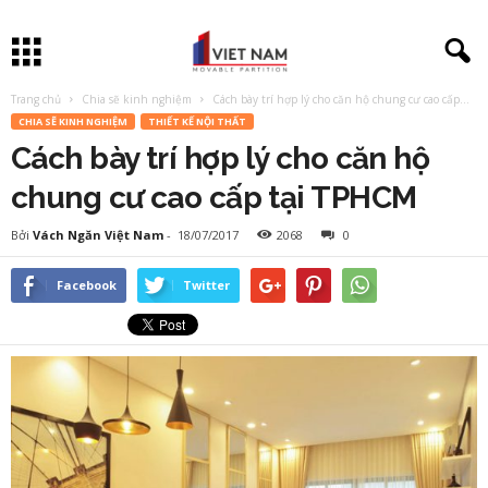
Trang chủ
Chia sẽ kinh nghiệm
Cách bày trí hợp lý cho căn hộ chung cư cao cấp...
CHIA SẼ KINH NGHIỆM
THIẾT KẾ NỘI THẤT
Cách bày trí hợp lý cho căn hộ
chung cư cao cấp tại TPHCM
Bởi
Vách Ngăn Việt Nam
-
18/07/2017
2068
0
Facebook
Twitter