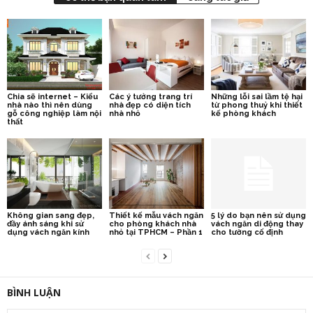
Chia sẽ internet – Kiểu
Các ý tưởng trang trí
Những lỗi sai lầm tệ hại
nhà nào thì nên dùng
nhà đẹp có diện tích
từ phong thuỷ khi thiết
gỗ công nghiệp làm nội
nhà nhỏ
kế phòng khách
thất
Không gian sang đẹp,
Thiết kế mẫu vách ngăn
5 lý do bạn nên sử dụng
đầy ánh sáng khi sử
cho phòng khách nhà
vách ngăn di động thay
dụng vách ngăn kính
nhỏ tại TPHCM – Phần 1
cho tường cố định
BÌNH LUẬN