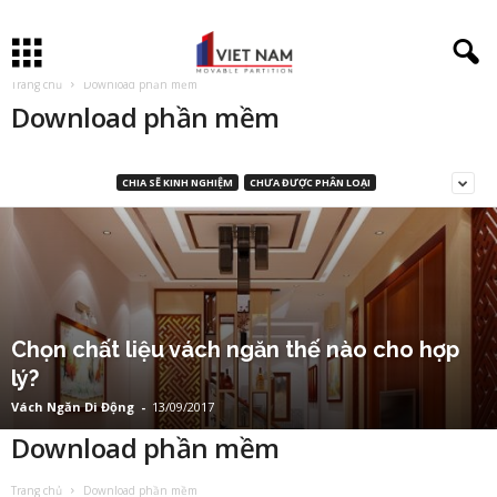
Trang chủ
Download phần mềm
Download phần mềm
CHIA SẼ KINH NGHIỆM
CHƯA ĐƯỢC PHÂN LOẠI
Chọn chất liệu vách ngăn thế nào cho hợp
lý?
Vách Ngăn Di Động
-
13/09/2017
Download phần mềm
Trang chủ
Download phần mềm