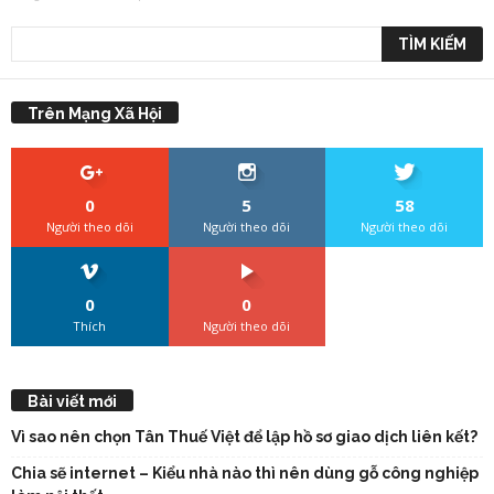
Trên Mạng Xã Hội
0
5
58
Người theo dõi
Người theo dõi
Người theo dõi
0
0
Thích
Người theo dõi
Bài viết mới
Vì sao nên chọn Tân Thuế Việt để lập hồ sơ giao dịch liên kết?
Chia sẽ internet – Kiểu nhà nào thì nên dùng gỗ công nghiệp