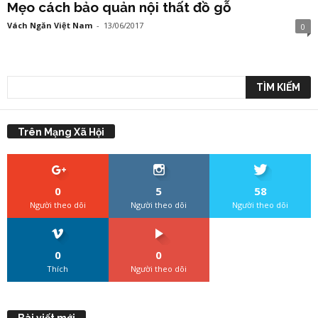
Mẹo cách bảo quản nội thất đồ gỗ
Vách Ngăn Việt Nam
-
13/06/2017
0
Trên Mạng Xã Hội
0
5
58
Người theo dõi
Người theo dõi
Người theo dõi
0
0
Thích
Người theo dõi
Bài viết mới