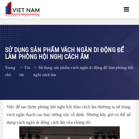
SỬ DỤNG SẢN PHẨM VÁCH NGĂN DI ĐỘNG ĐỂ
LÀM PHÒNG HỘI NGHỊ CÁCH ÂM
Trang
>
Tin
>
Sử dụng sản phẩm vách ngăn di động để làm phòng hội
chủ
tức
nghị cách âm
Việc để tạo được phòng hội nghị hội thảo cách âm thường ta sử dụng
vách ngăn thạch cao hay tường xây cố định. Nhưng bây giờ có thể sử
dụng vách ngăn di động cách âm của chúng tôi.