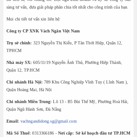
sàng tư vấn, đưa giải pháp phân chia tốt nhất cho công trình của bạn.
Mọi chi tiết tư vấn xin liên hệ:
Công ty CP XNK Vách Ngăn Việt Nam
Trụ sở chính:
323 Nguyễn Thị Kiểu, P Tân Thới Hiệp, Quận 12,
TPHCM
Nhà máy SX:
605/11/19 Nguyễn Ảnh Thủ, Phường Hiệp Thành,
Quận 12, TP.HCM
Chi nhánh Hà Nội:
789 Khu Công Nghiệp Vĩnh Tuy ( Lĩnh Nam ),
Quận Hoàng Mai, Hà Nội
Chi nhánh Miền Trung:
Lô 13 - B5 Bùi Thế Mỹ, Phường Hoà Hải,
Quận Ngũ Hành Sơn, Đà Nẵng
Email:
vachngandidong.sg@gmail.com
Mã Số Thuế:
0313366186 -
Nơi cấp: Sở kế hoạch đầu tư TP.HCM