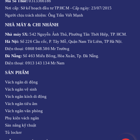
Mã Số Thuế:
0313366186
Nơi cấp: Sở kế hoạch đầu tư TP.HCM - Cấp ngày: 23/07/2015
Người chịu trách nhiệm: Ông Trần Viết Mạnh
NHÀ MÁY & CHI NHÁNH
Nhà máy SX:
542 Nguyễn Ảnh Thủ, Phường Tân Thới Hiệp, TP. HCM.
Hà Nội:
Số 226 Cầu cốc, P. Tây Mỗ, Quận Nam Từ Liêm, TP Hà Nội.
Điện thoại: 0868 948.586 Mr Trường
Đà Nẵng:
Số 463 Miếu Bông, Hòa Xuân, Tp. Đà Nẵng.
Điện thoại: 0913 143 134 Mr Nam
SẢN PHẨM
Vách ngăn di động
Vách ngăn vệ sinh
Vách ngăn kính di động
Vách ngăn tiêu âm
Vách ngăn văn phòng
Phụ kiện vách ngăn
Sàn nâng kỹ thuật
Tủ locker