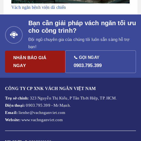
Vách ngăn bệnh viện dã chiến
Bạn cần giải pháp vách ngăn tối ưu
cho công trình?
Đội ngũ chuyên gia của chúng tôi luôn sẵn sàng hỗ trợ
bạn!
NHẬN BÁO GIÁ
📞 GỌI NGAY
0903.795.399
NGAY
CÔNG TY CP XNK VÁCH NGĂN VIỆT NAM
Trụ sở chính:
323 Nguyễn Thị Kiểu, P Tân Thới Hiệp, TP. HCM.
Điện thoại:
0903.795.399 - Mr Mạnh.
Email:
lienhe@vachnganviet.com
Website:
www.vachnganviet.com