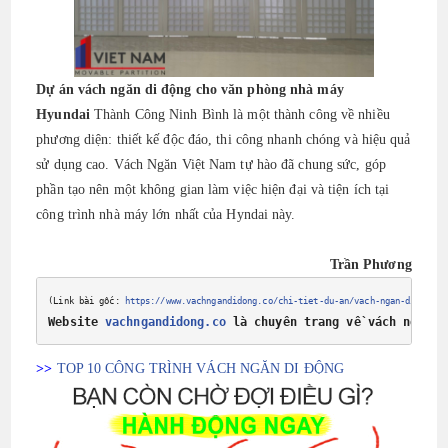
Dự án vách ngăn di động cho văn phòng nhà máy
Hyundai
Thành Công Ninh Bình là một thành công về nhiều
phương diện: thiết kế độc đáo, thi công nhanh chóng và hiệu quả
sử dụng cao. Vách Ngăn Việt Nam tự hào đã chung sức, góp
phần tạo nên một không gian làm việc hiện đại và tiện ích tại
công trình nhà máy lớn nhất của Hyndai này.
Trần Phương
(Link bài gốc: 
https://www.vachngandidong.co/chi-tiet-du-an/vach-ngan-di-dong-
Website 
vachngandidong.co
là chuyên trang về vách ngăn d
>>
TOP 10 CÔNG TRÌNH VÁCH NGĂN DI ĐỘNG