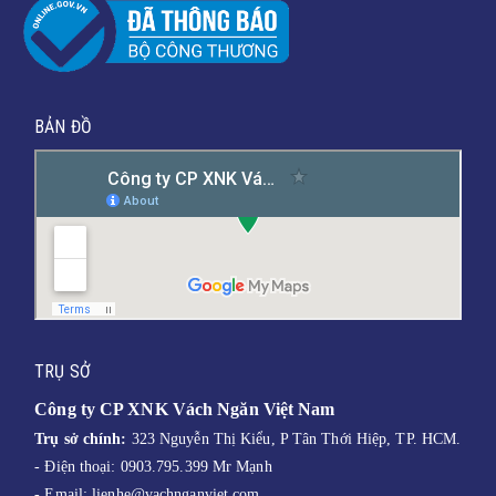
BẢN ĐỒ
TRỤ SỞ
Công ty CP XNK Vách Ngăn Việt Nam
Trụ sở chính:
323 Nguyễn Thị Kiểu, P Tân Thới Hiệp, TP. HCM.
- Điện thoại: 0903.795.399 Mr Mạnh
- Email:
lienhe@vachnganviet.com