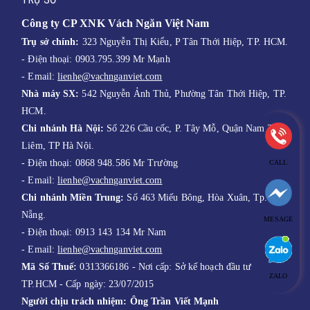
Công ty CP XNK Vách Ngăn Việt Nam
Trụ sở chính:
323 Nguyễn Thị Kiểu, P Tân Thới Hiệp, TP. HCM.
- Điện thoại: 0903.795.399 Mr Mạnh
- Email:
lienhe@vachnganviet.com
Nhà máy SX:
542 Nguyễn Ảnh Thủ, Phường Tân Thới Hiệp, TP.
HCM.
Chi nhánh Hà Nội:
Số 226 Cầu cốc, P. Tây Mỗ, Quận Nam Từ
Liêm, TP Hà Nội.
- Điện thoại: 0868 948.586 Mr Trường
CALL
- E
mail:
lienhe@vachnganviet.com
Chi nhánh Miền Trung:
Số 463 Miếu Bông, Hòa Xuân, Tp. Đà
Nẵng.
MESAGE
- Điện thoại: 0913 143 134 Mr Nam
-
Email:
lienhe@vachnganviet.com
Mã Số Thuế:
0313366186 - Nơi cấp: Sở kế hoạch đầu tư
ZALO
TP.HCM - Cấp ngày: 23/07/2015
Người chịu trách nhiệm:
Ông Trần Viết Mạnh